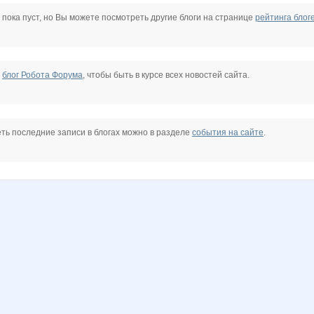
a
BooBoo
Catherine1
Choly
CvetLanka127
DOSA
DiLena
 пока пуст, но Вы можете посмотреть другие блоги на странице
рейтинга блог
9
Ironeya
Jannetka
Julletta
Ladyfirst
Lavanda*
Laylay
е
блог Робота Форума
, чтобы быть в курсе всех новостей сайта.
3
NadinMix
Nata.li
Nata30
Nayada3881
Nelena
Nery
ть последние записи в блогах можно в разделе
события на сайте
.
ka
Sammer
Shapula2009
Stella69
Taisiya
Tredda
URR
bra0604
a_e_n
angel_xxi
elena-1983
elenka129
evgenica
firameg