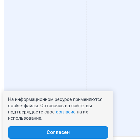
jade
kaktus0
link3
lusa
o_k
oksamba
мариночка красотулечка
отличк
На информационном ресурсе применяются
Статистика портрета:
cookie-файлы. Оставаясь на сайте, вы
подтверждаете свое
согласие
на их
сейчас просматривают портрет - 0
ДС одежда
ДЖИНС
использование.
зарегистрированные пользователи
посетившие портрет за 7 дней - 0
Согласен