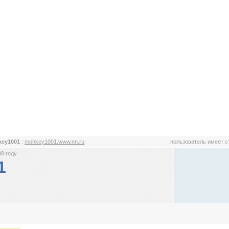
key1001
:
monkey1001.www.nn.ru
пользователь имеет 
8 году
1