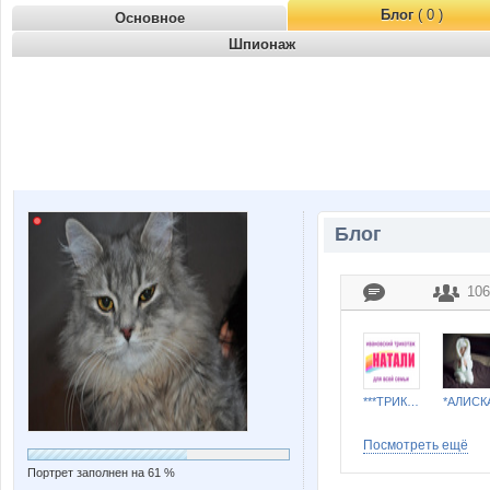
Блог
( 0 )
Основное
Шпионаж
Блог
106
***ТРИКОТАЖ НАТАЛИ***
*АЛИСК
Посмотреть ещё
Портрет заполнен на 61 %