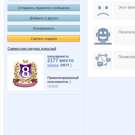
Barbi)
Beatris
Этот блог
Отправить приватное сообщение
Добавить в друзья
Игнорировать
Irinabzina
Iriska8
Посетит
Сделать подарок
Совместная покупка: взрослый
NASIK
NAd12
популярность:
Посмотре
2177 место
рейтинг
10573
?
Привилегированный
пользователь
8
Pristavochka
Rakush
уровня
Zaika-Zaznaika
Ze