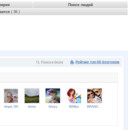
лерея
Поиск людей
вится
( 36 )
Рейтинг топ-50 блоггеров
Angel_NN
Anntu
Annyy
B00lka
BRANDS-FACTORY