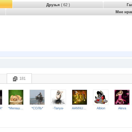
Друзья
( 62 )
Га
Мне нра
181
А*
*Милашка*
*СОЛЬ*
-Tanya-
AANNUSHKA
Albion
Aleva